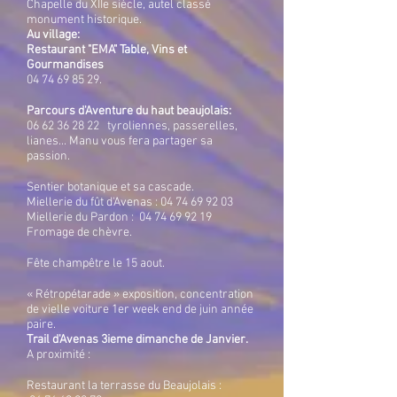
Chapelle du XIIe siècle, autel classé
monument historique.
Au village:
Restaurant "EMA" Table, Vins et
Gourmandises
04 74 69 85 29
.
Parcours d'Aventure du haut beaujolais:
06 62 36 28 22
tyroliennes, passerelles,
lianes... Manu vous fera partager sa
passion.
Sentier botanique et sa cascade.
Miellerie du fût d'Avenas :
04 74 69 92 03
Miellerie du Pardon :
04 74 69 92 19
Fromage de chèvre.
Fête champêtre le 15 aout.
« Rétropétarade » exposition, concentration
de vielle voiture 1er week end de juin année
paire.
Trail d'Avenas 3ieme dimanche de Janvier.
A proximité :
Restaurant la terrasse du Beaujolais :